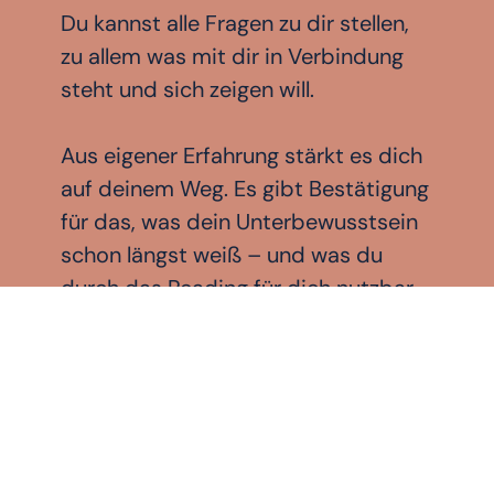
Du kannst alle Fragen zu dir stellen,
zu allem was mit dir in Verbindung
steht und sich zeigen will.
Aus eigener Erfahrung stärkt es dich
auf deinem Weg. Es gibt Bestätigung
für das, was dein Unterbewusstsein
schon längst weiß – und was du
durch das Reading für dich nutzbar
machen und endlich integrieren
kannst.
Obe
✕
NEWSLETTER
Wachstum, Klarheit & Impulse –
direkt in dein Postfach.
Meld dich an und bleib nah dran.